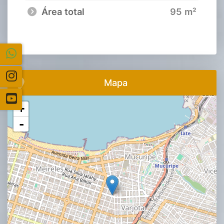
Área total
95 m²
Mapa
+
-