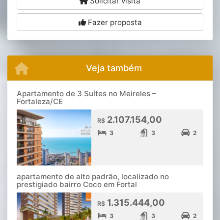
Solicitar visita
Fazer proposta
Veja também
Apartamento de 3 Suítes no Meireles –
Fortaleza/CE
2.107.154,00
R$
3
3
2
apartamento de alto padrão, localizado no
prestigiado bairro Coco em Fortal
1.315.444,00
R$
3
3
2