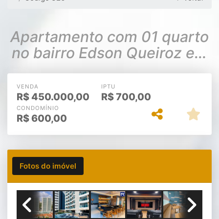
Apartamento com 01 quarto
no bairro Edson Queiroz em
Fortaleza
VENDA
IPTU
R$
450.000,00
R$
700,00
CONDOMÍNIO
R$
600,00
Fotos do imóvel