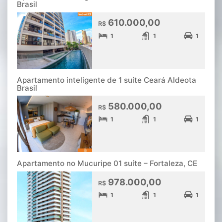
Brasil
610.000,00
R$
1
1
1
Apartamento inteligente de 1 suíte Ceará Aldeota
Brasil
580.000,00
R$
1
1
1
Apartamento no Mucuripe 01 suíte – Fortaleza, CE
978.000,00
R$
1
1
1