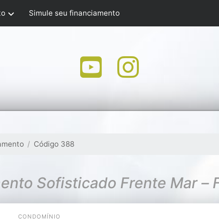
to
Simule seu financiamento
amento
Código 388
nto Sofisticado Frente Mar – 
CONDOMÍNIO