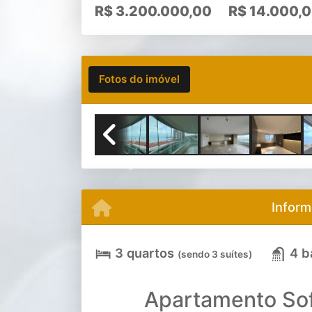
R$
3.200.000,00
R$
14.000,
Fotos do imóvel
Previous
Inform
3 quartos
4 b
(sendo 3 suítes)
Apartamento Sof