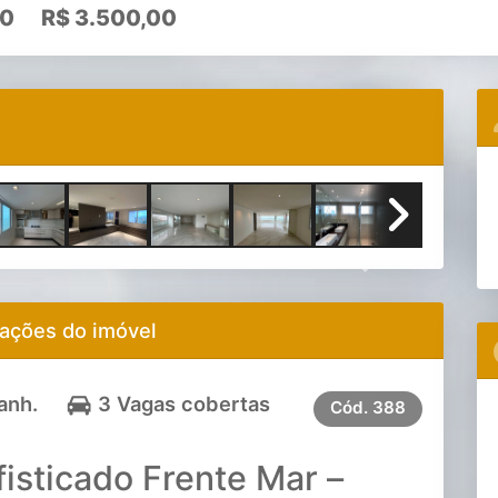
00
R$
3.500,00
Next
ações do imóvel
anh.
3 Vagas cobertas
Cód.
388
isticado Frente Mar –