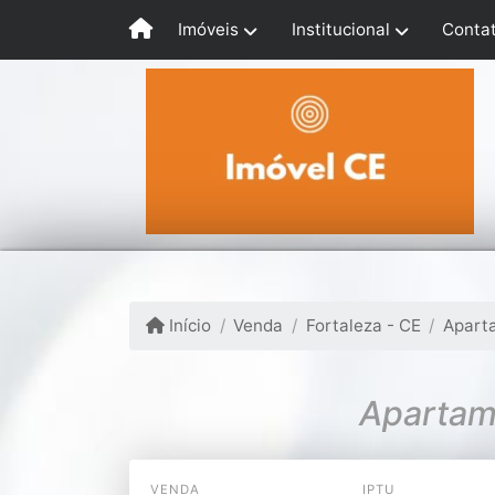
Imóveis
Institucional
Conta
Início
Venda
Fortaleza - CE
Apart
Apartame
VENDA
IPTU