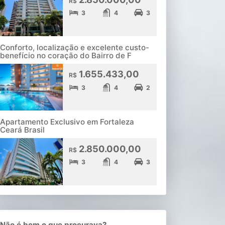
R$
3
4
3
Conforto, localização e excelente custo-
benefício no coração do Bairro de F
1.655.433,00
R$
3
4
2
Apartamento Exclusivo em Fortaleza
Ceará Brasil
2.850.000,00
R$
3
4
3
Não é bem o que procurava?