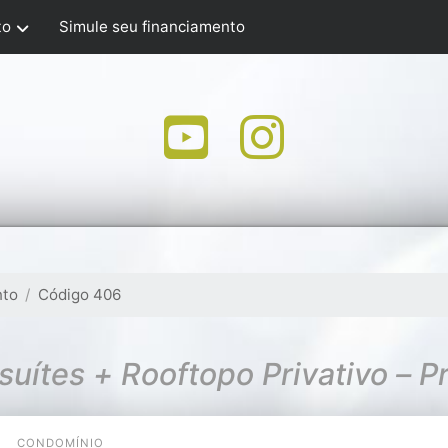
to
Simule seu financiamento
nto
Código 406
uítes + Rooftopo Privativo – Pr
CONDOMÍNIO