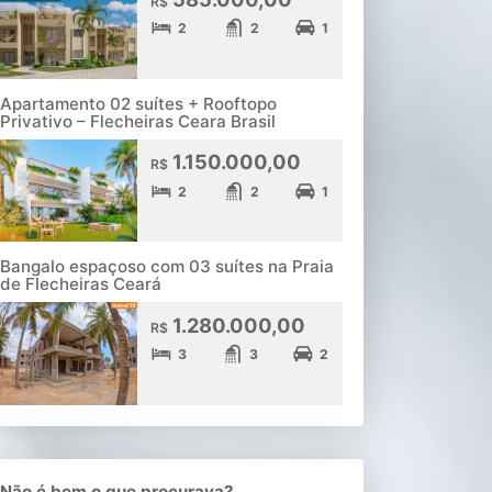
R$
2
2
1
Apartamento 02 suítes + Rooftopo
Privativo – Flecheiras Ceara Brasil
1.150.000,00
R$
2
2
1
Bangalo espaçoso com 03 suítes na Praia
de Flecheiras Ceará
1.280.000,00
R$
3
3
2
Não é bem o que procurava?