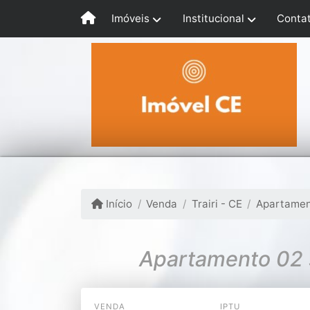
Imóveis
Institucional
Conta
Início
Venda
Trairi - CE
Apartame
Apartamento 02 s
VENDA
IPTU