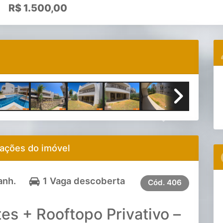
R$
1.500,00
Next
ações do imóvel
anh.
1 Vaga descoberta
Cód.
406
es + Rooftopo Privativo –