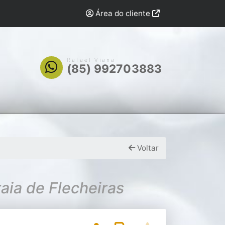
Área do cliente
Rafael Viana
(85) 992703883
Voltar
aia de Flecheiras