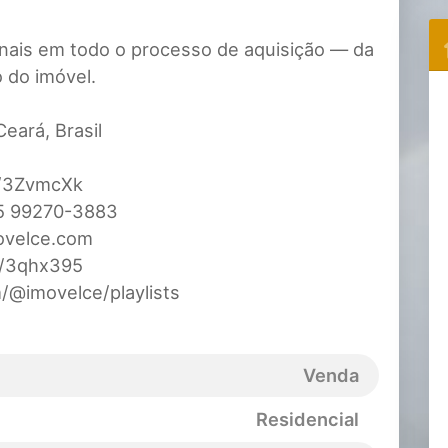
ais em todo o processo de aquisição — da
 do imóvel.
Ceará, Brasil
ly/3ZvmcXk
85 99270-3883
ovelce.com
ly/3qhx395
/@imovelce/playlists
Venda
Residencial