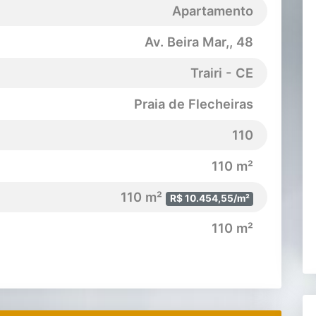
Apartamento
Av. Beira Mar,
, 48
Trairi - CE
Praia de Flecheiras
110
110 m²
110 m²
R$ 10.454,55/m²
110 m²