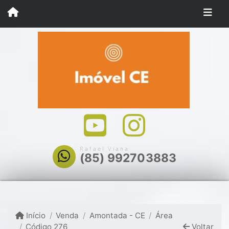
Rafael Viana
(85) 992703883
Início
Venda
Amontada - CE
Área
Código 276
Voltar